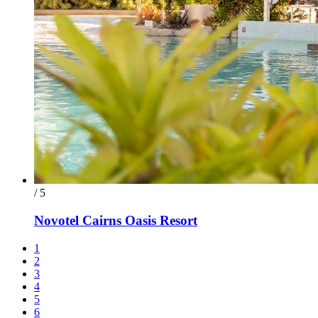
/ 5
Novotel Cairns Oasis Resort
1
2
3
4
5
6