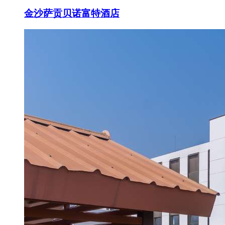
金沙萨贡贝诺富特酒店