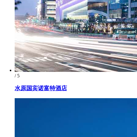
/ 5
水原国宾诺富特酒店