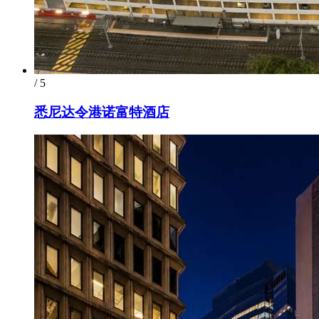
/ 5
悉尼达令港诺富特酒店