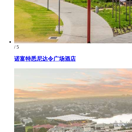
/ 5
诺富特悉尼达令广场酒店