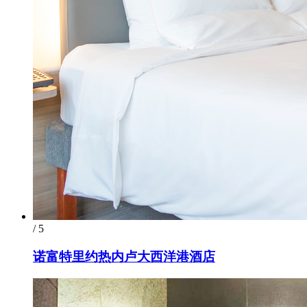
/ 5
诺富特里约热内卢大西洋港酒店