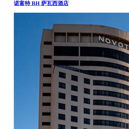
诺富特 BH 萨瓦西酒店