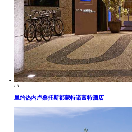
/ 5
里约热内卢桑托斯都蒙特诺富特酒店