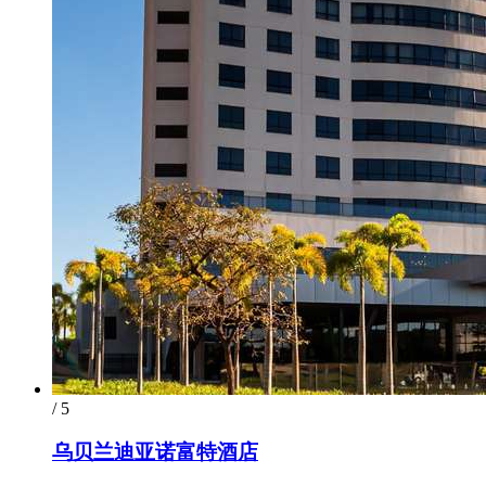
/ 5
乌贝兰迪亚诺富特酒店