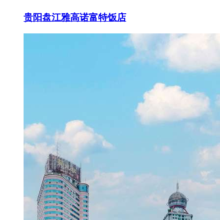
贵阳盘江雅高诺富特饭店