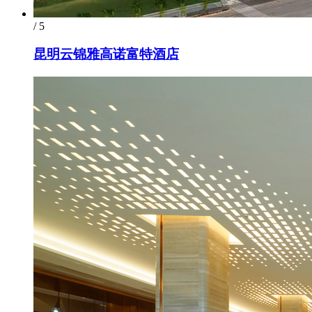
/ 5
昆明云锦雅高诺富特酒店