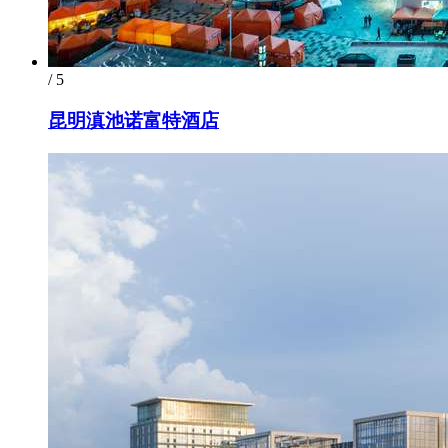
/ 5
昆明滇池诺富特酒店