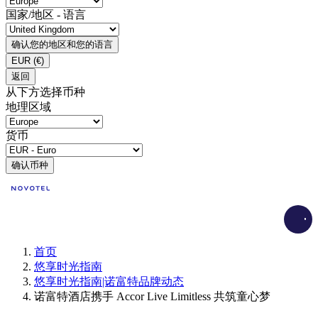
国家/地区 - 语言
确认您的地区和您的语言
EUR
(€)
返回
从下方选择币种
地理区域
货币
确认币种
Load
首页
悠享时光指南
悠享时光指南|诺富特品牌动态
诺富特酒店携手 Accor Live Limitless 共筑童心梦