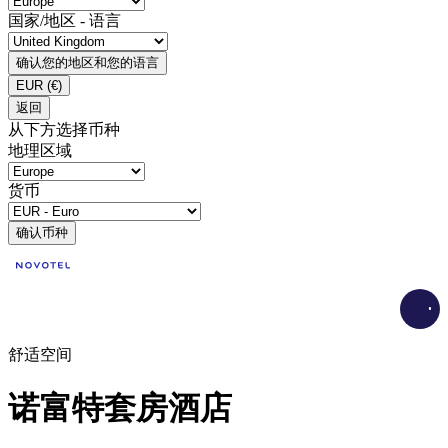
国家/地区 - 语言
确认您的地区和您的语言
EUR
(€)
返回
从下方选择币种
地理区域
货币
确认币种
Load
舒适空间
诺富特套房酒店