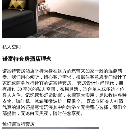
私人空间
诺富特套房酒店理念
诺富特套房酒店坚持为身在远方的您带来如家一般的温馨感
受。我们用心倾听，留心客户需求，根据住客意愿专门设计了
家庭或商务旅行皆宜的诺富特套房。 套房设计时尚现代，拥
有超过 30 平米的私人空间，布局灵活，适合单人或多达 4 位
客人入住。记忆床垫舒适助眠，衣橱宽大实用，足以收纳各种
衣物。咖啡机、冰箱和微波炉一应俱全。 喜欢立即令人神清
气爽的淋浴还是尽情沉浸其中的泡浴？无需费心选择，我们全
部提供，无论白天黑夜，随时任您享受。
预订诺富特套房