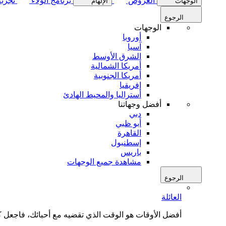
العروض
برنامج الولاء
تجربة
الوجهات
الإلهام
الرجوع
الوجهات
أوروبا
آسيا
الشرق الأوسط
أمريكا الشمالية
أمريكا الجنوبية
إفريقيا
أستراليا والمحيط الهادئ
أفضل وجهاتنا
دبي
أبو ظبي
القاهرة
إسطنبول
باريس
مشاهدة جميع الوجهات
الرجوع
العائلة
أفضل الأوقات هو الوقت الذي تقضيه مع أحبائك، فاجعل كل