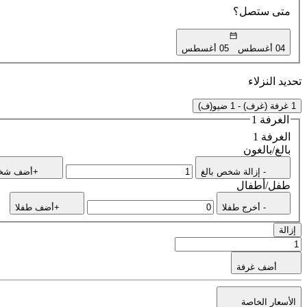
متى ستصل؟
04 أغسطس
05 أغسطس
تحديد النزلاء
1 غرفة (غرف) - 1 ضيو(ف)
الغرفة 1
الغرفة 1
بالغ/بالغون
- إزالة شخص بالغ
+أضف شخص
طفل/أطفال
- أخرج طفلا
+أضف طفلا
إزالة
أضف غرفة
الأسعار الخاصة