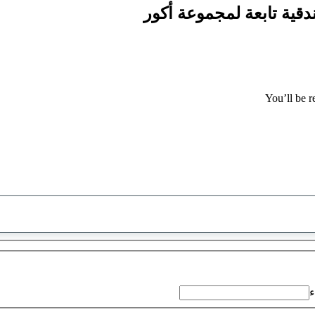
You’ll be r
تم
العثور
على
اقتراح
ء