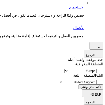
الاستجمام
خصص وقتًا للراحة والاسترخاء، فعندما تكون في أفضل حال
الأعمال
اجمع بين العمل والترفيه للاستمتاع بإقامة مثالية، وتمتع بو
en
الرجوع
حدد موقعك ولغتك أدناه
المنطقة الجغرافية
البلد/المنطقة - اللغة
تأكيد بلدي ولغتي
(€)
EUR
الرجوع