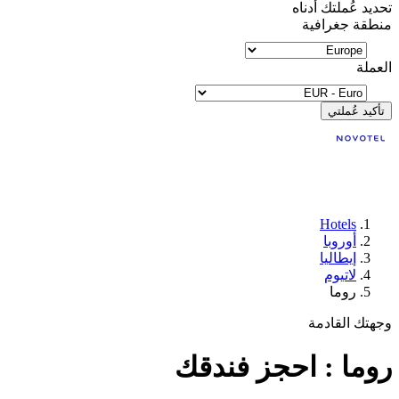
تحديد عُملتك أدناه
منطقة جغرافية
العملة
تأكيد عُملتي
Hotels
أوروبا
إيطاليا
لاتيوم
روما
وجهتك القادمة
روما : احجز فندقك