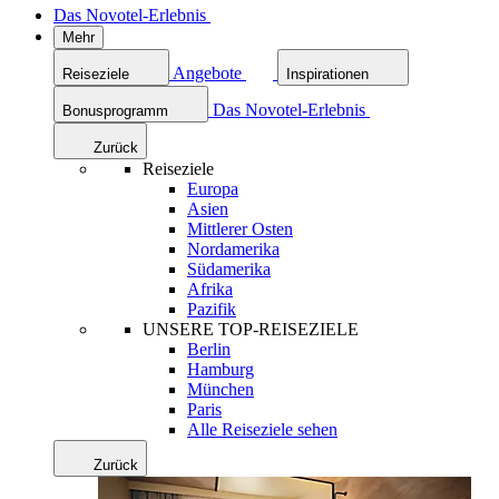
Das Novotel-Erlebnis
Mehr
Angebote
Reiseziele
Inspirationen
Das Novotel-Erlebnis
Bonusprogramm
Zurück
Reiseziele
Europa
Asien
Mittlerer Osten
Nordamerika
Südamerika
Afrika
Pazifik
UNSERE TOP-REISEZIELE
Berlin
Hamburg
München
Paris
Alle Reiseziele sehen
Zurück