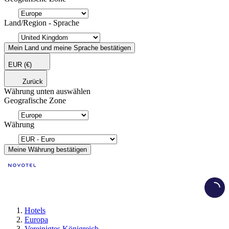
Land/Region - Sprache
Mein Land und meine Sprache bestätigen
EUR
(€)
Zurück
Währung unten auswählen
Geografische Zone
Währung
Meine Währung bestätigen
Load
Hotels
Europa
Vereinigtes Königreich