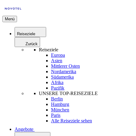
Menü
Reiseziele
Zurück
Reiseziele
Europa
Asien
Mittlerer Osten
Nordamerika
Südamerika
Afrika
Pazifik
UNSERE TOP-REISEZIELE
Berlin
Hamburg
München
Paris
Alle Reiseziele sehen
Angebote