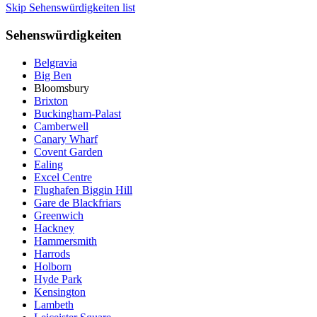
Skip Sehenswürdigkeiten list
Sehenswürdigkeiten
Belgravia
Big Ben
Bloomsbury
Brixton
Buckingham-Palast
Camberwell
Canary Wharf
Covent Garden
Ealing
Excel Centre
Flughafen Biggin Hill
Gare de Blackfriars
Greenwich
Hackney
Hammersmith
Harrods
Holborn
Hyde Park
Kensington
Lambeth