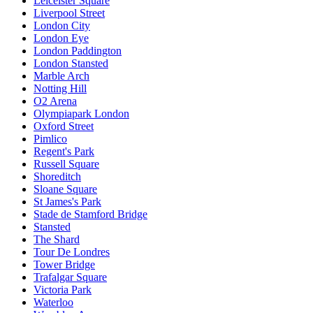
Leiceister Square
Liverpool Street
London City
London Eye
London Paddington
London Stansted
Marble Arch
Notting Hill
O2 Arena
Olympiapark London
Oxford Street
Pimlico
Regent's Park
Russell Square
Shoreditch
Sloane Square
St James's Park
Stade de Stamford Bridge
Stansted
The Shard
Tour De Londres
Tower Bridge
Trafalgar Square
Victoria Park
Waterloo