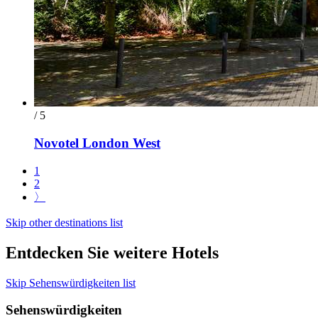
/ 5
Novotel London West
1
2
〉
Skip other destinations list
Entdecken Sie weitere Hotels
Skip Sehenswürdigkeiten list
Sehenswürdigkeiten