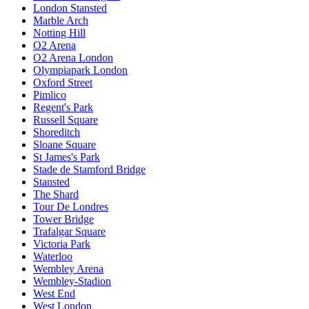
London Stansted
Marble Arch
Notting Hill
O2 Arena
O2 Arena London
Olympiapark London
Oxford Street
Pimlico
Regent's Park
Russell Square
Shoreditch
Sloane Square
St James's Park
Stade de Stamford Bridge
Stansted
The Shard
Tour De Londres
Tower Bridge
Trafalgar Square
Victoria Park
Waterloo
Wembley Arena
Wembley-Stadion
West End
West London