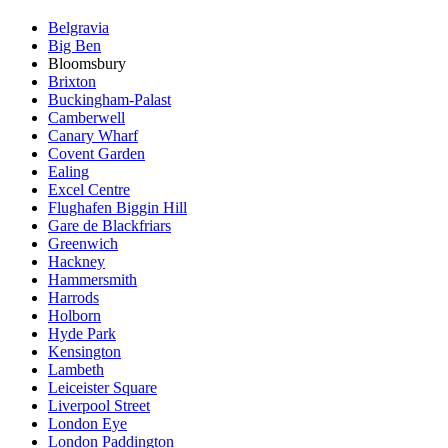
Belgravia
Big Ben
Bloomsbury
Brixton
Buckingham-Palast
Camberwell
Canary Wharf
Covent Garden
Ealing
Excel Centre
Flughafen Biggin Hill
Gare de Blackfriars
Greenwich
Hackney
Hammersmith
Harrods
Holborn
Hyde Park
Kensington
Lambeth
Leiceister Square
Liverpool Street
London Eye
London Paddington