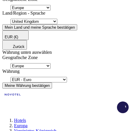
Land/Region - Sprache
Mein Land und meine Sprache bestätigen
EUR
(€)
Zurück
Währung unten auswählen
Geografische Zone
Währung
Meine Währung bestätigen
Load
Hotels
Europa
Vereinigtes Königreich