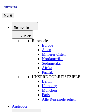
Menü
Reiseziele
Zurück
Reiseziele
Europa
Asien
Mittlerer Osten
Nordamerika
Südamerika
Afrika
Pazifik
UNSERE TOP-REISEZIELE
Berlin
Hamburg
München
Paris
Alle Reiseziele sehen
Angebote