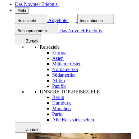
Das Novotel-Erlebnis
Mehr
Angebote
Reiseziele
Inspirationen
Das Novotel-Erlebnis
Bonusprogramm
Zurück
Reiseziele
Europa
Asien
Mittlerer Osten
Nordamerika
Südamerika
Afrika
Pazifik
UNSERE TOP-REISEZIELE
Berlin
Hamburg
München
Paris
Alle Reiseziele sehen
Zurück