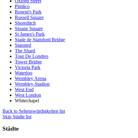
Oxford Street
Pimlico
Regent's Park
Russell Square
Shoreditch
Sloane Square
St James's Park
Stade de Stamford Bridge
Stansted
The Shard
Tour De Londres
Tower Bridge
Victoria Park
Waterloo
Wembley Arena
Wembley-Stadion
West End
West London
Whitechapel
Back to Sehenswürdigkeiten list
Skip Städte list
Städte