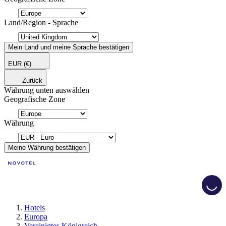
Land/Region - Sprache
Mein Land und meine Sprache bestätigen
EUR
(€)
Zurück
Währung unten auswählen
Geografische Zone
Währung
Meine Währung bestätigen
Load
Hotels
Europa
Vereinigtes Königreich