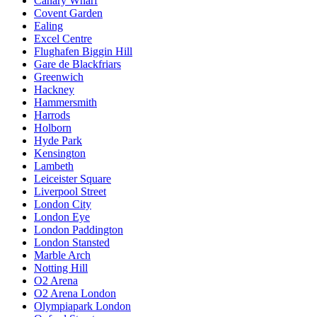
Canary Wharf
Covent Garden
Ealing
Excel Centre
Flughafen Biggin Hill
Gare de Blackfriars
Greenwich
Hackney
Hammersmith
Harrods
Holborn
Hyde Park
Kensington
Lambeth
Leiceister Square
Liverpool Street
London City
London Eye
London Paddington
London Stansted
Marble Arch
Notting Hill
O2 Arena
O2 Arena London
Olympiapark London