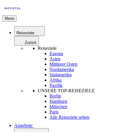
Menü
Reiseziele
Zurück
Reiseziele
Europa
Asien
Mittlerer Osten
Nordamerika
Südamerika
Afrika
Pazifik
UNSERE TOP-REISEZIELE
Berlin
Hamburg
München
Paris
Alle Reiseziele sehen
Angebote