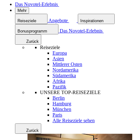
Das Novotel-Erlebnis
Mehr
Angebote
Reiseziele
Inspirationen
Das Novotel-Erlebnis
Bonusprogramm
Zurück
Reiseziele
Europa
Asien
Mittlerer Osten
Nordamerika
Südamerika
Afrika
Pazifik
UNSERE TOP-REISEZIELE
Berlin
Hamburg
München
Paris
Alle Reiseziele sehen
Zurück