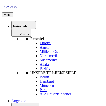
Menü
Reiseziele
Zurück
Reiseziele
Europa
Asien
Mittlerer Osten
Nordamerika
Südamerika
Afrika
Pazifik
UNSERE TOP-REISEZIELE
Berlin
Hamburg
München
Paris
Alle Reiseziele sehen
Angebote