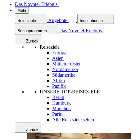
Das Novotel-Erlebnis
Mehr
Angebote
Reiseziele
Inspirationen
Das Novotel-Erlebnis
Bonusprogramm
Zurück
Reiseziele
Europa
Asien
Mittlerer Osten
Nordamerika
Südamerika
Afrika
Pazifik
UNSERE TOP-REISEZIELE
Berlin
Hamburg
München
Paris
Alle Reiseziele sehen
Zurück