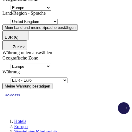
Land/Region - Sprache
Mein Land und meine Sprache bestätigen
EUR
(€)
Zurück
Währung unten auswählen
Geografische Zone
Währung
Meine Währung bestätigen
Load
Hotels
Europa
Vereinigtes Königreich