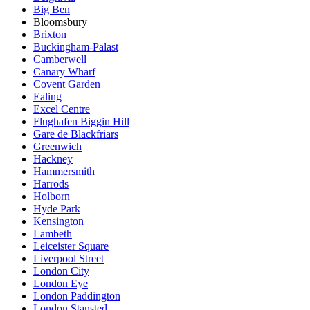
Big Ben
Bloomsbury
Brixton
Buckingham-Palast
Camberwell
Canary Wharf
Covent Garden
Ealing
Excel Centre
Flughafen Biggin Hill
Gare de Blackfriars
Greenwich
Hackney
Hammersmith
Harrods
Holborn
Hyde Park
Kensington
Lambeth
Leiceister Square
Liverpool Street
London City
London Eye
London Paddington
London Stansted