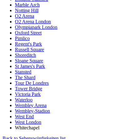
Marble Arch
Notting Hill
O2 Arena
O2 Arena London
Olympiapark London
Oxford Street
Pimlico
Regent's Park
Russell Square
Shoreditch
Sloane Square
St James's Park
Stansted
The Shard
Tour De Londres
Tower Bridge
Victoria Park
Waterloo
Wembley Arena
Wembley-Stadion
West End
West London
Whitechapel
Back to Sehenswürdigkeiten list