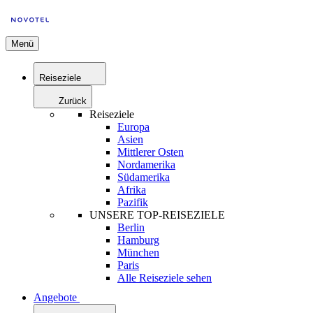
Menü
Reiseziele
Zurück
Reiseziele
Europa
Asien
Mittlerer Osten
Nordamerika
Südamerika
Afrika
Pazifik
UNSERE TOP-REISEZIELE
Berlin
Hamburg
München
Paris
Alle Reiseziele sehen
Angebote