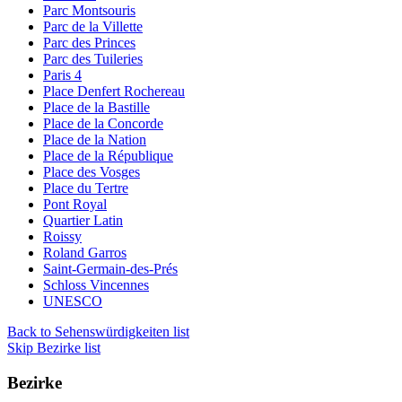
Parc Montsouris
Parc de la Villette
Parc des Princes
Parc des Tuileries
Paris 4
Place Denfert Rochereau
Place de la Bastille
Place de la Concorde
Place de la Nation
Place de la République
Place des Vosges
Place du Tertre
Pont Royal
Quartier Latin
Roissy
Roland Garros
Saint-Germain-des-Prés
Schloss Vincennes
UNESCO
Back to Sehenswürdigkeiten list
Skip Bezirke list
Bezirke