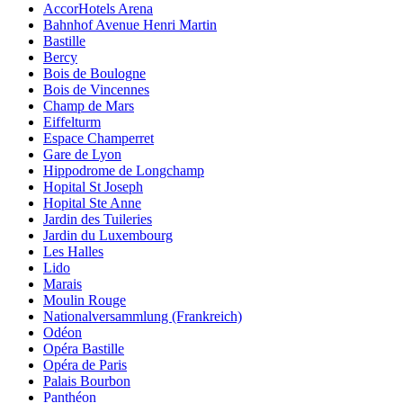
AccorHotels Arena
Bahnhof Avenue Henri Martin
Bastille
Bercy
Bois de Boulogne
Bois de Vincennes
Champ de Mars
Eiffelturm
Espace Champerret
Gare de Lyon
Hippodrome de Longchamp
Hopital St Joseph
Hopital Ste Anne
Jardin des Tuileries
Jardin du Luxembourg
Les Halles
Lido
Marais
Moulin Rouge
Nationalversammlung (Frankreich)
Odéon
Opéra Bastille
Opéra de Paris
Palais Bourbon
Panthéon