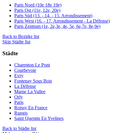
Paris Nord (10e 18e 19e)
Paris Ost (11e, 12e, 20e)
Paris Süd (13. - 14. - 15. Arrondissement)
Paris West (16. - 17. Arrondissement - La Défense)
Paris Zentrum (1e, 2e,3e, 4e, 5e, 6e,7e, 8e,9e)
Back to Bezirke list
Skip Städte list
Städte
Charenton Le Pont
Courbevoie
Evry
Fontenay Sous Bois
La Défense
Marne La Vallee
Orly
Paris
Roissy En France
Rungis
Saint Quentin En Yvelines
Back to Städte list