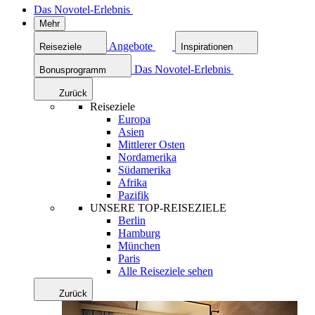
Das Novotel-Erlebnis
Mehr
Angebote
Reiseziele
Inspirationen
Das Novotel-Erlebnis
Bonusprogramm
Zurück
Reiseziele
Europa
Asien
Mittlerer Osten
Nordamerika
Südamerika
Afrika
Pazifik
UNSERE TOP-REISEZIELE
Berlin
Hamburg
München
Paris
Alle Reiseziele sehen
Zurück