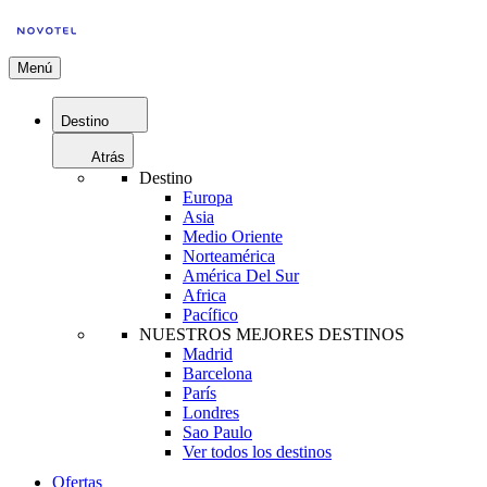
Menú
Destino
Atrás
Destino
Europa
Asia
Medio Oriente
Norteamérica
América Del Sur
Africa
Pacífico
NUESTROS MEJORES DESTINOS
Madrid
Barcelona
París
Londres
Sao Paulo
Ver todos los destinos
Ofertas