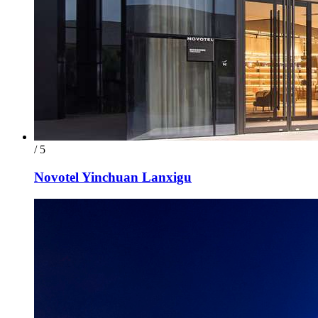
/ 5
Novotel Yinchuan Lanxigu