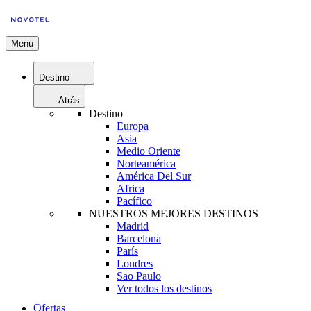
Menú
Destino
Atrás
Destino
Europa
Asia
Medio Oriente
Norteamérica
América Del Sur
Africa
Pacífico
NUESTROS MEJORES DESTINOS
Madrid
Barcelona
París
Londres
Sao Paulo
Ver todos los destinos
Ofertas