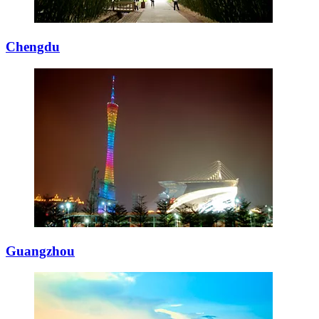
Chengdu
Guangzhou