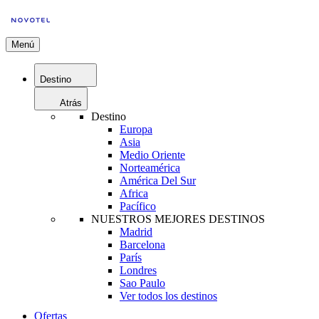
Menú
Destino
Atrás
Destino
Europa
Asia
Medio Oriente
Norteamérica
América Del Sur
Africa
Pacífico
NUESTROS MEJORES DESTINOS
Madrid
Barcelona
París
Londres
Sao Paulo
Ver todos los destinos
Ofertas