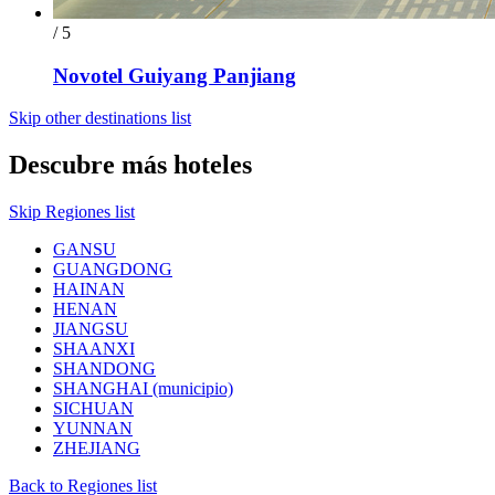
/ 5
Novotel Guiyang Panjiang
Skip other destinations list
Descubre más hoteles
Skip Regiones list
GANSU
GUANGDONG
HAINAN
HENAN
JIANGSU
SHAANXI
SHANDONG
SHANGHAI (municipio)
SICHUAN
YUNNAN
ZHEJIANG
Back to Regiones list