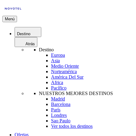
Menú
Destino
Atrás
Destino
Europa
Asia
Medio Oriente
Norteamérica
América Del Sur
Africa
Pacífico
NUESTROS MEJORES DESTINOS
Madrid
Barcelona
París
Londres
Sao Paulo
Ver todos los destinos
Ofertas