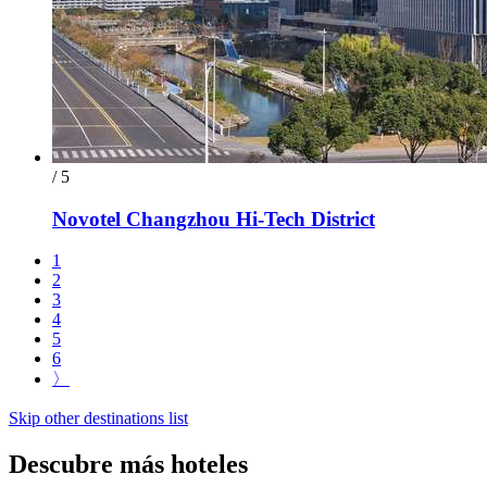
/ 5
Novotel Changzhou Hi-Tech District
1
2
3
4
5
6
〉
Skip other destinations list
Descubre más hoteles