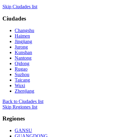
Skip Ciudades list
Ciudades
Changshu
Haimen
Jingjiang
Jurong
Kunshan
Nantong
Qidong
Rugao
Suzhou
Taicang
Wuxi
Zhenjiang
Back to Ciudades list
Skip Regiones list
Regiones
GANSU
GUANGDONG