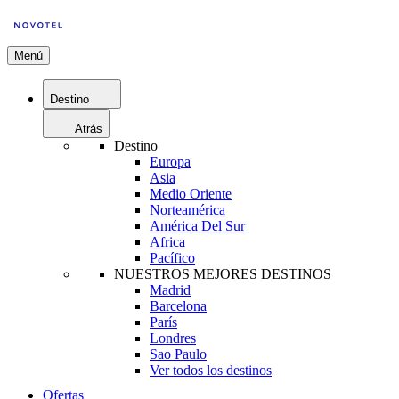
Menú
Destino
Atrás
Destino
Europa
Asia
Medio Oriente
Norteamérica
América Del Sur
Africa
Pacífico
NUESTROS MEJORES DESTINOS
Madrid
Barcelona
París
Londres
Sao Paulo
Ver todos los destinos
Ofertas