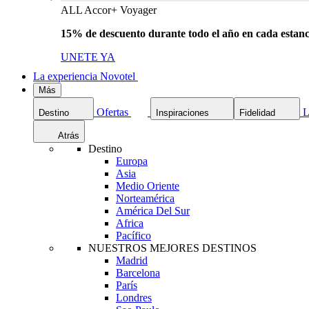
ALL Accor+ Voyager
15% de descuento durante todo el año en cada estanc
UNETE YA
La experiencia Novotel
Más
Ofertas
L
Destino
Inspiraciones
Fidelidad
Atrás
Destino
Europa
Asia
Medio Oriente
Norteamérica
América Del Sur
Africa
Pacífico
NUESTROS MEJORES DESTINOS
Madrid
Barcelona
París
Londres