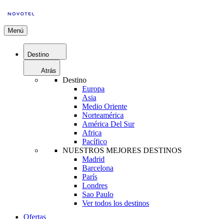
Menú
Destino
Atrás
Destino
Europa
Asia
Medio Oriente
Norteamérica
América Del Sur
Africa
Pacífico
NUESTROS MEJORES DESTINOS
Madrid
Barcelona
París
Londres
Sao Paulo
Ver todos los destinos
Ofertas