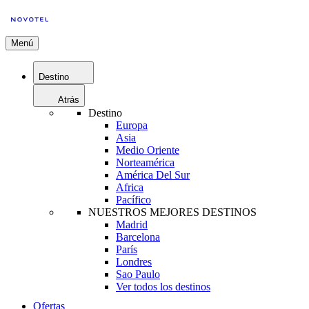
Menú
Destino
Atrás
Destino
Europa
Asia
Medio Oriente
Norteamérica
América Del Sur
Africa
Pacífico
NUESTROS MEJORES DESTINOS
Madrid
Barcelona
París
Londres
Sao Paulo
Ver todos los destinos
Ofertas