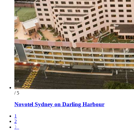
/ 5
Novotel Sydney on Darling Harbour
1
2
〉