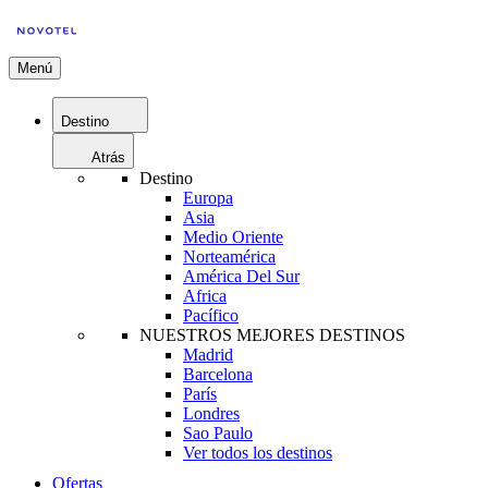
Menú
Destino
Atrás
Destino
Europa
Asia
Medio Oriente
Norteamérica
América Del Sur
Africa
Pacífico
NUESTROS MEJORES DESTINOS
Madrid
Barcelona
París
Londres
Sao Paulo
Ver todos los destinos
Ofertas