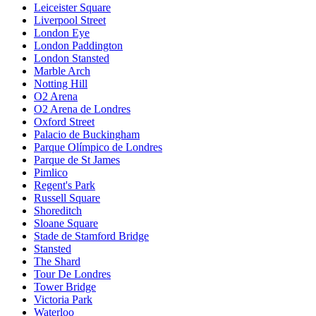
Leiceister Square
Liverpool Street
London Eye
London Paddington
London Stansted
Marble Arch
Notting Hill
O2 Arena
O2 Arena de Londres
Oxford Street
Palacio de Buckingham
Parque Olímpico de Londres
Parque de St James
Pimlico
Regent's Park
Russell Square
Shoreditch
Sloane Square
Stade de Stamford Bridge
Stansted
The Shard
Tour De Londres
Tower Bridge
Victoria Park
Waterloo