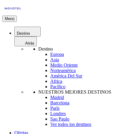
Menú
Destino
Atrás
Destino
Europa
Asia
Medio Oriente
Norteamérica
América Del Sur
Africa
Pacífico
NUESTROS MEJORES DESTINOS
Madrid
Barcelona
París
Londres
Sao Paulo
Ver todos los destinos
Ofertas