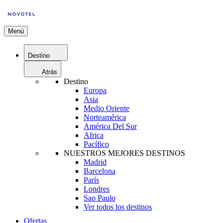
Menú
Destino
Atrás
Destino
Europa
Asia
Medio Oriente
Norteamérica
América Del Sur
Africa
Pacífico
NUESTROS MEJORES DESTINOS
Madrid
Barcelona
París
Londres
Sao Paulo
Ver todos los destinos
Ofertas