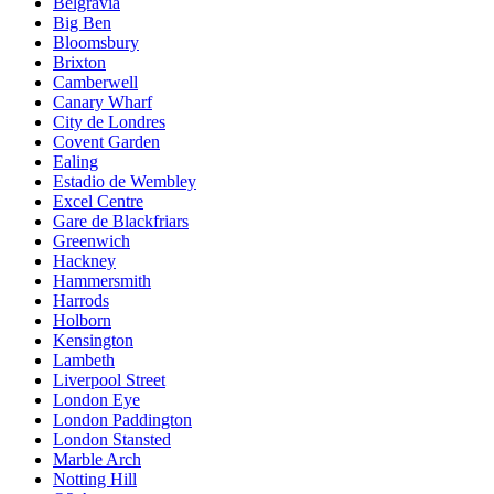
Belgravia
Big Ben
Bloomsbury
Brixton
Camberwell
Canary Wharf
City de Londres
Covent Garden
Ealing
Estadio de Wembley
Excel Centre
Gare de Blackfriars
Greenwich
Hackney
Hammersmith
Harrods
Holborn
Kensington
Lambeth
Liverpool Street
London Eye
London Paddington
London Stansted
Marble Arch
Notting Hill