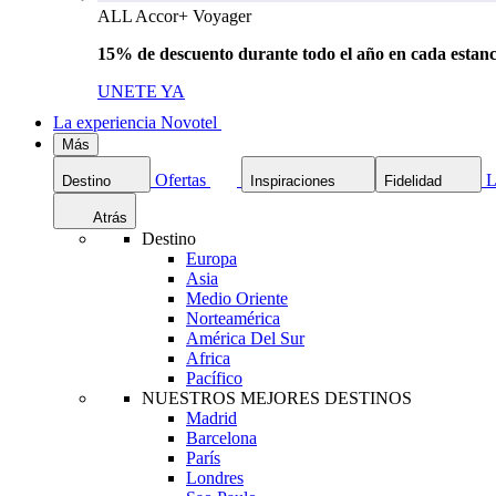
ALL Accor+ Voyager
15% de descuento durante todo el año en cada estanc
UNETE YA
La experiencia Novotel
Más
Ofertas
L
Destino
Inspiraciones
Fidelidad
Atrás
Destino
Europa
Asia
Medio Oriente
Norteamérica
América Del Sur
Africa
Pacífico
NUESTROS MEJORES DESTINOS
Madrid
Barcelona
París
Londres