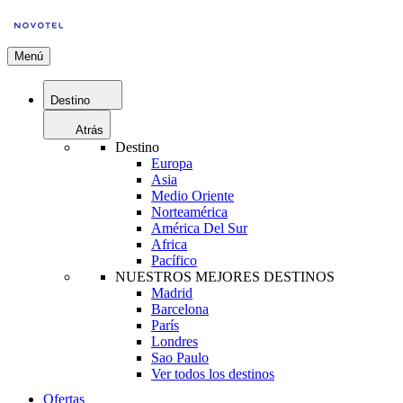
Menú
Destino
Atrás
Destino
Europa
Asia
Medio Oriente
Norteamérica
América Del Sur
Africa
Pacífico
NUESTROS MEJORES DESTINOS
Madrid
Barcelona
París
Londres
Sao Paulo
Ver todos los destinos
Ofertas