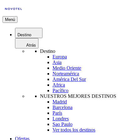
Menú
Destino
Atrás
Destino
Europa
Asia
Medio Oriente
Norteamérica
América Del Sur
Africa
Pacífico
NUESTROS MEJORES DESTINOS
Madrid
Barcelona
París
Londres
Sao Paulo
Ver todos los destinos
Ofertas