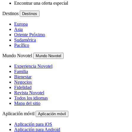
Encontrar una oferta especial
Destinos
Destinos
Europa
Asia
Oriente Próximo
Sudamérica
Pacífico
Mundo Novotel
Mundo Novotel
Experiencia Novotel
Familia
Bienestar
Negocios
Fidelidad
Revista Novotel
Todos los idiomas
Mapa del sitio
Aplicación móvil
Aplicación móvil
Aplicación para iOS
Aplicación para Android