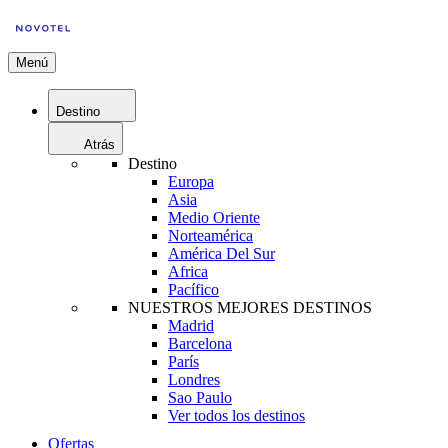
Menú
Destino
Atrás
Destino
Europa
Asia
Medio Oriente
Norteamérica
América Del Sur
Africa
Pacífico
NUESTROS MEJORES DESTINOS
Madrid
Barcelona
París
Londres
Sao Paulo
Ver todos los destinos
Ofertas