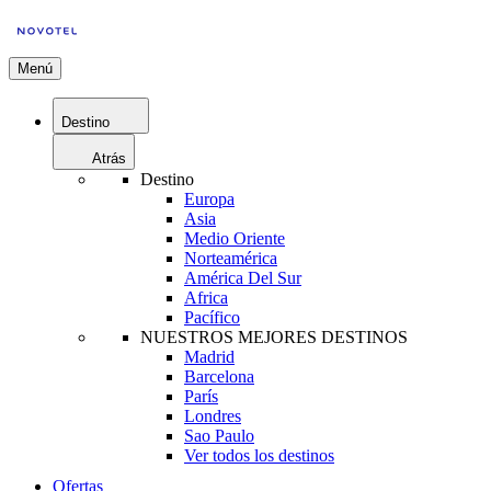
Menú
Destino
Atrás
Destino
Europa
Asia
Medio Oriente
Norteamérica
América Del Sur
Africa
Pacífico
NUESTROS MEJORES DESTINOS
Madrid
Barcelona
París
Londres
Sao Paulo
Ver todos los destinos
Ofertas