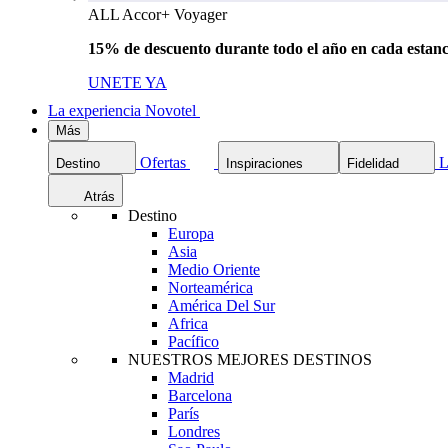
ALL Accor+ Voyager
15% de descuento durante todo el año en cada estanc
UNETE YA
La experiencia Novotel
Más
Ofertas
L
Destino
Inspiraciones
Fidelidad
Atrás
Destino
Europa
Asia
Medio Oriente
Norteamérica
América Del Sur
Africa
Pacífico
NUESTROS MEJORES DESTINOS
Madrid
Barcelona
París
Londres