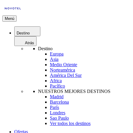
Menú
Destino
Atrás
Destino
Europa
Asia
Medio Oriente
Norteamérica
América Del Sur
Africa
Pacífico
NUESTROS MEJORES DESTINOS
Madrid
Barcelona
París
Londres
Sao Paulo
Ver todos los destinos
Ofertas