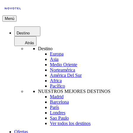
Menú
Destino
Atrás
Destino
Europa
Asia
Medio Oriente
Norteamérica
América Del Sur
Africa
Pacífico
NUESTROS MEJORES DESTINOS
Madrid
Barcelona
París
Londres
Sao Paulo
Ver todos los destinos
Ofertas