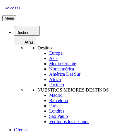
Menú
Destino
Atrás
Destino
Europa
Asia
Medio Oriente
Norteamérica
América Del Sur
Africa
Pacífico
NUESTROS MEJORES DESTINOS
Madrid
Barcelona
París
Londres
Sao Paulo
Ver todos los destinos
Ofertas