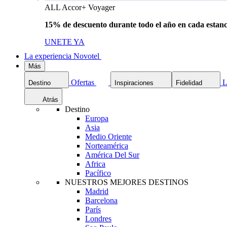
ALL Accor+ Voyager
15% de descuento durante todo el año en cada estanc
UNETE YA
La experiencia Novotel
Más
Ofertas
L
Destino
Inspiraciones
Fidelidad
Atrás
Destino
Europa
Asia
Medio Oriente
Norteamérica
América Del Sur
Africa
Pacífico
NUESTROS MEJORES DESTINOS
Madrid
Barcelona
París
Londres