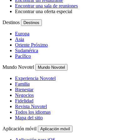
Encontrar un restaurante
Encontrar una sala de reuniones
Encontrar una oferta especial
Destinos
Destinos
Europa
Asia
Oriente Próximo
Sudamérica
Pacífico
Mundo Novotel
Mundo Novotel
Experiencia Novotel
Familia
Bienestar
Negocios
Fidelidad
Revista Novotel
Todos los idiomas
Mapa del sitio
Aplicación móvil
Aplicación móvil
Aplicación para iOS