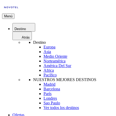
Menú
Destino
Atrás
Destino
Europa
Asia
Medio Oriente
Norteamérica
América Del Sur
Africa
Pacífico
NUESTROS MEJORES DESTINOS
Madrid
Barcelona
París
Londres
Sao Paulo
Ver todos los destinos
Ofertas