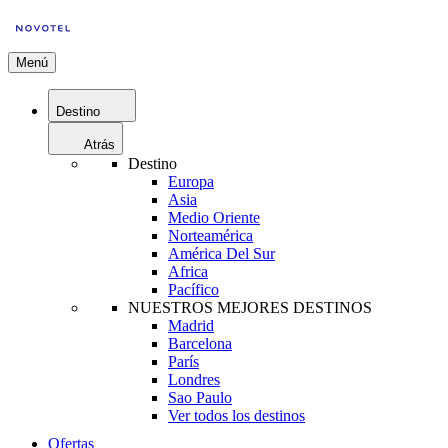
Menú
Destino
Atrás
Destino
Europa
Asia
Medio Oriente
Norteamérica
América Del Sur
Africa
Pacífico
NUESTROS MEJORES DESTINOS
Madrid
Barcelona
París
Londres
Sao Paulo
Ver todos los destinos
Ofertas