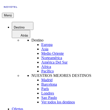
Menú
Destino
Atrás
Destino
Europa
Asia
Medio Oriente
Norteamérica
América Del Sur
Africa
Pacífico
NUESTROS MEJORES DESTINOS
Madrid
Barcelona
París
Londres
Sao Paulo
Ver todos los destinos
Ofertas