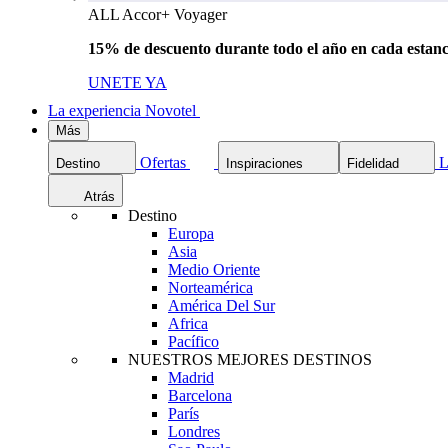
ALL Accor+ Voyager
15% de descuento durante todo el año en cada estanc
UNETE YA
La experiencia Novotel
Más
Ofertas
L
Destino
Inspiraciones
Fidelidad
Atrás
Destino
Europa
Asia
Medio Oriente
Norteamérica
América Del Sur
Africa
Pacífico
NUESTROS MEJORES DESTINOS
Madrid
Barcelona
París
Londres