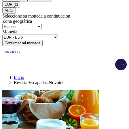
EUR
(€)
Atrás
Seleccione su moneda a continuación
Zona geográfica
Moneda
Confirmar mi moneda
Load
Inicio
Revista Escapadas Novotel