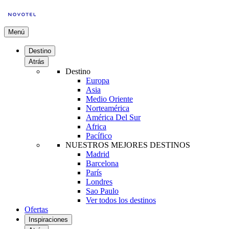
Menú
Destino
Atrás
Destino
Europa
Asia
Medio Oriente
Norteamérica
América Del Sur
Africa
Pacífico
NUESTROS MEJORES DESTINOS
Madrid
Barcelona
París
Londres
Sao Paulo
Ver todos los destinos
Ofertas
Inspiraciones