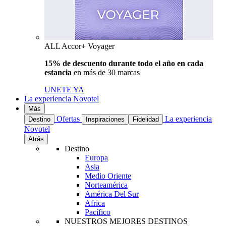
ALL Accor+ Voyager
15% de descuento durante todo el año en cada
estancia
en más de 30 marcas
UNETE YA
La experiencia Novotel
Más
Ofertas
La experiencia
Destino
Inspiraciones
Fidelidad
Novotel
Atrás
Destino
Europa
Asia
Medio Oriente
Norteamérica
América Del Sur
Africa
Pacífico
NUESTROS MEJORES DESTINOS