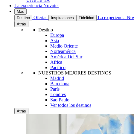
UNETE YA
La experiencia Novotel
Más
Ofertas
La experiencia No
Destino
Inspiraciones
Fidelidad
Atrás
Destino
Europa
Asia
Medio Oriente
Norteamérica
América Del Sur
Africa
Pacífico
NUESTROS MEJORES DESTINOS
Madrid
Barcelona
París
Londres
Sao Paulo
Ver todos los destinos
Atrás