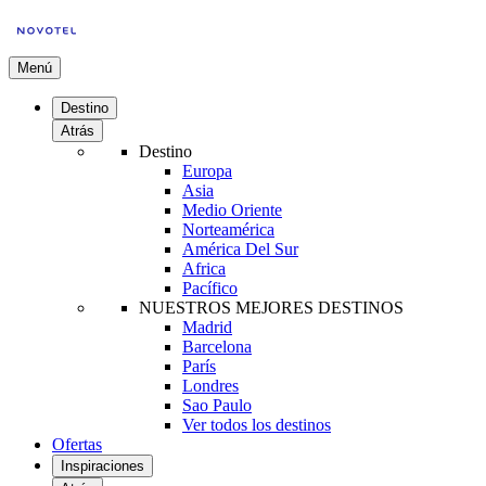
Menú
Destino
Atrás
Destino
Europa
Asia
Medio Oriente
Norteamérica
América Del Sur
Africa
Pacífico
NUESTROS MEJORES DESTINOS
Madrid
Barcelona
París
Londres
Sao Paulo
Ver todos los destinos
Ofertas
Inspiraciones