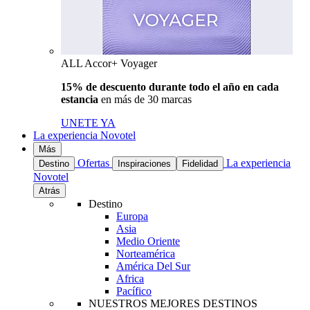
ALL Accor+ Voyager
15% de descuento durante todo el año en cada
estancia
en más de 30 marcas
UNETE YA
La experiencia Novotel
Más
Ofertas
La experiencia
Destino
Inspiraciones
Fidelidad
Novotel
Atrás
Destino
Europa
Asia
Medio Oriente
Norteamérica
América Del Sur
Africa
Pacífico
NUESTROS MEJORES DESTINOS