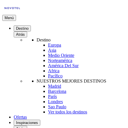
Menú
Destino
Atrás
Destino
Europa
Asia
Medio Oriente
Norteamérica
América Del Sur
Africa
Pacífico
NUESTROS MEJORES DESTINOS
Madrid
Barcelona
París
Londres
Sao Paulo
Ver todos los destinos
Ofertas
Inspiraciones