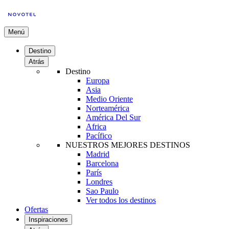
Menú
Destino
Atrás
Destino
Europa
Asia
Medio Oriente
Norteamérica
América Del Sur
Africa
Pacífico
NUESTROS MEJORES DESTINOS
Madrid
Barcelona
París
Londres
Sao Paulo
Ver todos los destinos
Ofertas
Inspiraciones