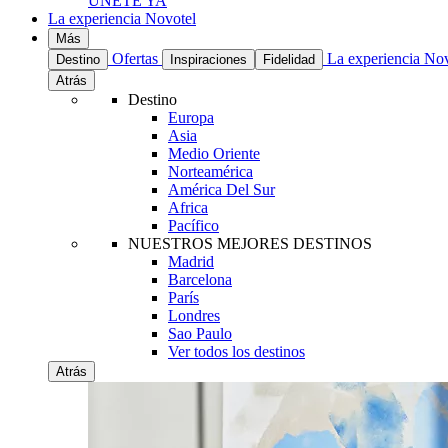
UNETE YA
La experiencia Novotel
Más
Ofertas
La experiencia No
Destino
Inspiraciones
Fidelidad
Atrás
Destino
Europa
Asia
Medio Oriente
Norteamérica
América Del Sur
Africa
Pacífico
NUESTROS MEJORES DESTINOS
Madrid
Barcelona
París
Londres
Sao Paulo
Ver todos los destinos
Atrás