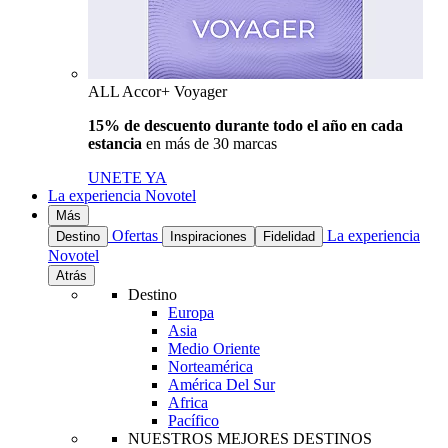
ALL Accor+ Voyager
15% de descuento durante todo el año en cada
estancia
en más de 30 marcas
UNETE YA
La experiencia Novotel
Más
Ofertas
La experiencia
Destino
Inspiraciones
Fidelidad
Novotel
Atrás
Destino
Europa
Asia
Medio Oriente
Norteamérica
América Del Sur
Africa
Pacífico
NUESTROS MEJORES DESTINOS