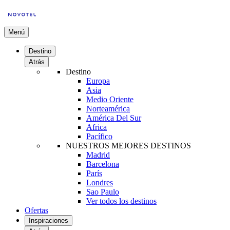
Menú
Destino
Atrás
Destino
Europa
Asia
Medio Oriente
Norteamérica
América Del Sur
Africa
Pacífico
NUESTROS MEJORES DESTINOS
Madrid
Barcelona
París
Londres
Sao Paulo
Ver todos los destinos
Ofertas
Inspiraciones