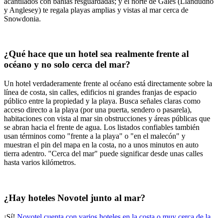
acantilados con bahías resguardadas; y el norte de Gales (Llandudno
y Anglesey) te regala playas amplias y vistas al mar cerca de
Snowdonia.
¿Qué hace que un hotel sea realmente frente al
océano y no solo cerca del mar?
Un hotel verdaderamente frente al océano está directamente sobre la
línea de costa, sin calles, edificios ni grandes franjas de espacio
público entre la propiedad y la playa. Busca señales claras como
acceso directo a la playa (por una puerta, sendero o pasarela),
habitaciones con vista al mar sin obstrucciones y áreas públicas que
se abran hacia el frente de agua. Los listados confiables también
usan términos como "frente a la playa" o "en el malecón" y
muestran el pin del mapa en la costa, no a unos minutos en auto
tierra adentro. "Cerca del mar" puede significar desde unas calles
hasta varios kilómetros.
¿Hay hoteles Novotel junto al mar?
¡Sí!
Novotel cuenta con varios hoteles en la costa o muy cerca de la