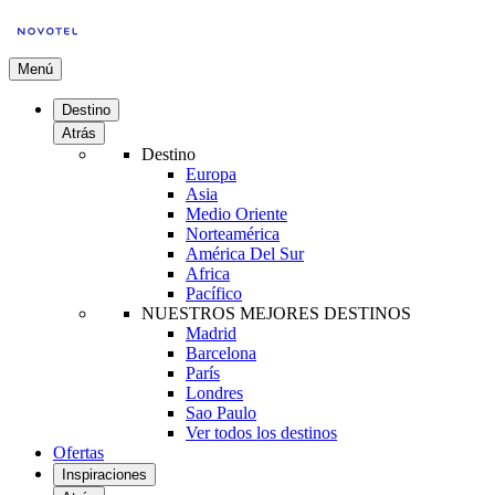
Menú
Destino
Atrás
Destino
Europa
Asia
Medio Oriente
Norteamérica
América Del Sur
Africa
Pacífico
NUESTROS MEJORES DESTINOS
Madrid
Barcelona
París
Londres
Sao Paulo
Ver todos los destinos
Ofertas
Inspiraciones