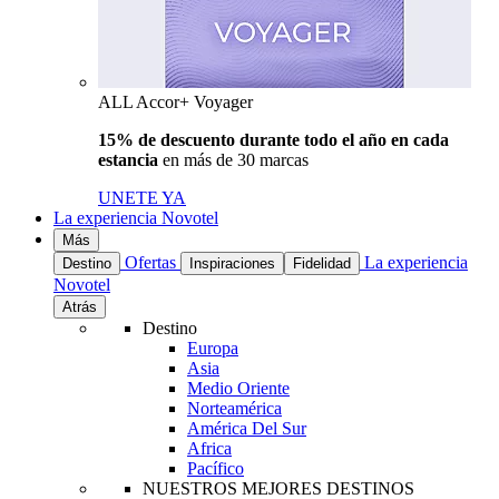
ALL Accor+ Voyager
15% de descuento durante todo el año en cada
estancia
en más de 30 marcas
UNETE YA
La experiencia Novotel
Más
Ofertas
La experiencia
Destino
Inspiraciones
Fidelidad
Novotel
Atrás
Destino
Europa
Asia
Medio Oriente
Norteamérica
América Del Sur
Africa
Pacífico
NUESTROS MEJORES DESTINOS