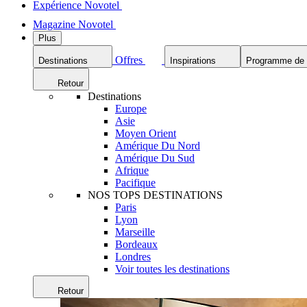
Expérience Novotel
Magazine Novotel
Plus
Offres
Destinations
Inspirations
Programme de f
Retour
Destinations
Europe
Asie
Moyen Orient
Amérique Du Nord
Amérique Du Sud
Afrique
Pacifique
NOS TOPS DESTINATIONS
Paris
Lyon
Marseille
Bordeaux
Londres
Voir toutes les destinations
Retour