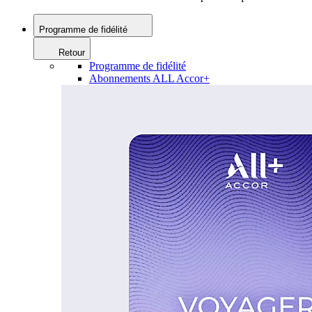
Programme de fidélité
Retour
Programme de fidélité
Abonnements ALL Accor+