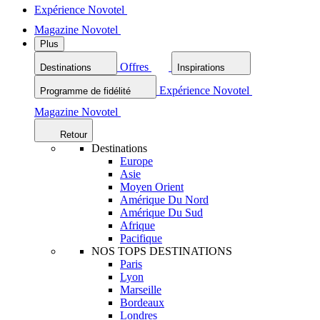
Expérience Novotel
Magazine Novotel
Plus
Offres
Destinations
Inspirations
Expérience Novotel
Programme de fidélité
Magazine Novotel
Retour
Destinations
Europe
Asie
Moyen Orient
Amérique Du Nord
Amérique Du Sud
Afrique
Pacifique
NOS TOPS DESTINATIONS
Paris
Lyon
Marseille
Bordeaux
Londres