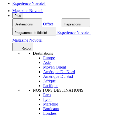
Expérience Novotel
Magazine Novotel
Plus
Offres
Destinations
Inspirations
Expérience Novotel
Programme de fidélité
Magazine Novotel
Retour
Destinations
Europe
Asie
Moyen Orient
Amérique Du Nord
Amérique Du Sud
Afrique
Pacifique
NOS TOPS DESTINATIONS
Paris
Lyon
Marseille
Bordeaux
Londres