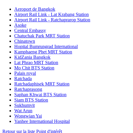
Aeroport de Bangkok
Airport Rail Link - Lat Krabang Station
Airport Rail Link - Ratchaprarop Station
Asoke
Central Embassy
Chatuchak Park MRT Station
Chinatown
Hopital Bumrungrad International
Kamphaeng Phet MRT Station
KidZania Bangkok
Lat Phrao MRT Station
Mo Chit BTS Station
Palais royal
Ratchada
Ratchadaphisek MRT Station
Ratchaprasong
Saphan Khwai BTS Station
Siam BTS Station
Sukhumvit
Wat Arun
Wongwian Yai
Yanhee International Hospital
Retour sur la liste Point d'intérêt