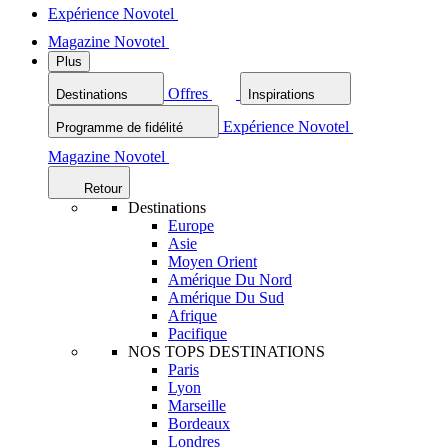
Expérience Novotel
Magazine Novotel
Plus
Offres
Destinations
Inspirations
Expérience Novotel
Programme de fidélité
Magazine Novotel
Retour
Destinations
Europe
Asie
Moyen Orient
Amérique Du Nord
Amérique Du Sud
Afrique
Pacifique
NOS TOPS DESTINATIONS
Paris
Lyon
Marseille
Bordeaux
Londres