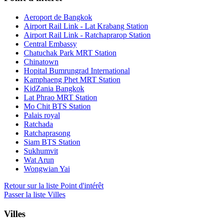
Aeroport de Bangkok
Airport Rail Link - Lat Krabang Station
Airport Rail Link - Ratchaprarop Station
Central Embassy
Chatuchak Park MRT Station
Chinatown
Hopital Bumrungrad International
Kamphaeng Phet MRT Station
KidZania Bangkok
Lat Phrao MRT Station
Mo Chit BTS Station
Palais royal
Ratchada
Ratchaprasong
Siam BTS Station
Sukhumvit
Wat Arun
Wongwian Yai
Retour sur la liste Point d'intérêt
Passer la liste Villes
Villes