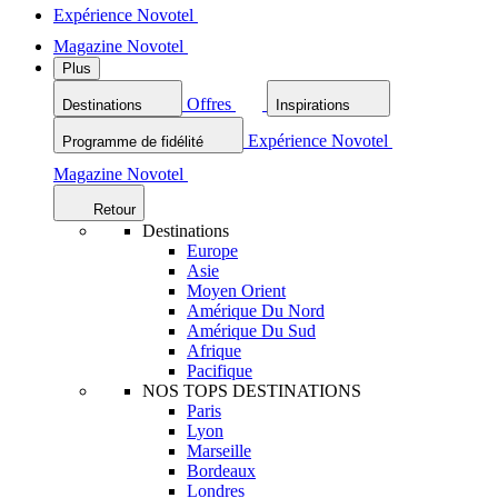
Expérience Novotel
Magazine Novotel
Plus
Offres
Destinations
Inspirations
Expérience Novotel
Programme de fidélité
Magazine Novotel
Retour
Destinations
Europe
Asie
Moyen Orient
Amérique Du Nord
Amérique Du Sud
Afrique
Pacifique
NOS TOPS DESTINATIONS
Paris
Lyon
Marseille
Bordeaux
Londres