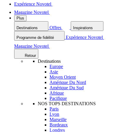
Expérience Novotel
Magazine Novotel
Plus
Offres
Destinations
Inspirations
Expérience Novotel
Programme de fidélité
Magazine Novotel
Retour
Destinations
Europe
Asie
Moyen Orient
Amérique Du Nord
Amérique Du Sud
Afrique
Pacifique
NOS TOPS DESTINATIONS
Paris
Lyon
Marseille
Bordeaux
Londres