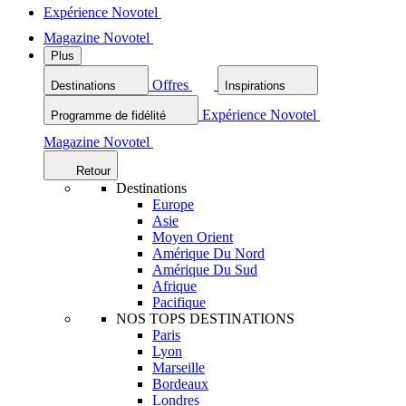
Expérience Novotel
Magazine Novotel
Plus
Offres
Destinations
Inspirations
Expérience Novotel
Programme de fidélité
Magazine Novotel
Retour
Destinations
Europe
Asie
Moyen Orient
Amérique Du Nord
Amérique Du Sud
Afrique
Pacifique
NOS TOPS DESTINATIONS
Paris
Lyon
Marseille
Bordeaux
Londres