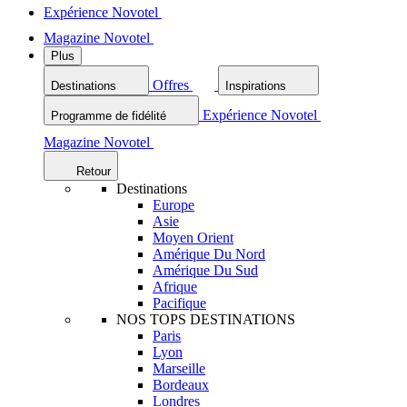
Expérience Novotel
Magazine Novotel
Plus
Offres
Destinations
Inspirations
Expérience Novotel
Programme de fidélité
Magazine Novotel
Retour
Destinations
Europe
Asie
Moyen Orient
Amérique Du Nord
Amérique Du Sud
Afrique
Pacifique
NOS TOPS DESTINATIONS
Paris
Lyon
Marseille
Bordeaux
Londres