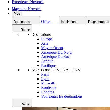
Expérience Novotel
Magazine Novotel
Plus
Offres
Destinations
Inspirations
Programme de f
Retour
Destinations
Europe
Asie
Moyen Orient
Amérique Du Nord
Amérique Du Sud
Afrique
Pacifique
NOS TOPS DESTINATIONS
Paris
Lyon
Marseille
Bordeaux
Londres
Voir toutes les destinations
Retour