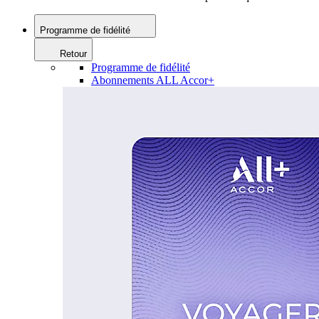
Programme de fidélité
Retour
Programme de fidélité
Abonnements ALL Accor+