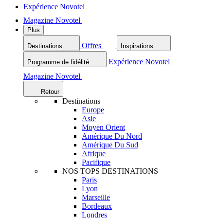
Expérience Novotel
Magazine Novotel
Plus
Offres
Destinations
Inspirations
Expérience Novotel
Programme de fidélité
Magazine Novotel
Retour
Destinations
Europe
Asie
Moyen Orient
Amérique Du Nord
Amérique Du Sud
Afrique
Pacifique
NOS TOPS DESTINATIONS
Paris
Lyon
Marseille
Bordeaux
Londres